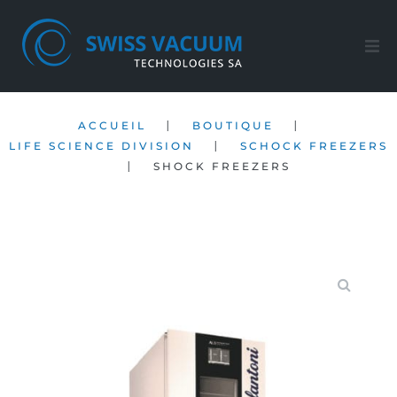
Accueil
|
|
ACCUEIL
BOUTIQUE
Nos produits
|
LIFE SCIENCE DIVISION
SCHOCK FREEZERS
|
SHOCK FREEZERS
Service Après-ventes
Société
Contact
FR