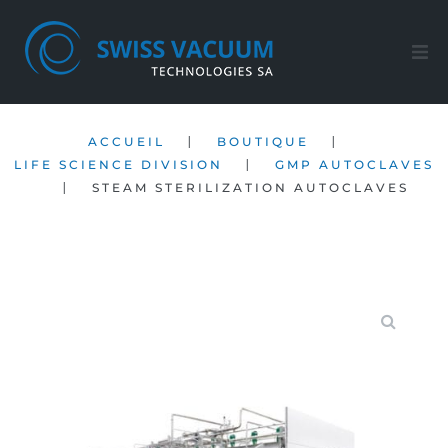
Accueil
|
|
ACCUEIL
BOUTIQUE
Nos produits
|
LIFE SCIENCE DIVISION
GMP AUTOCLAVES
|
STEAM STERILIZATION AUTOCLAVES
Service Après-ventes
Société
Contact
FR