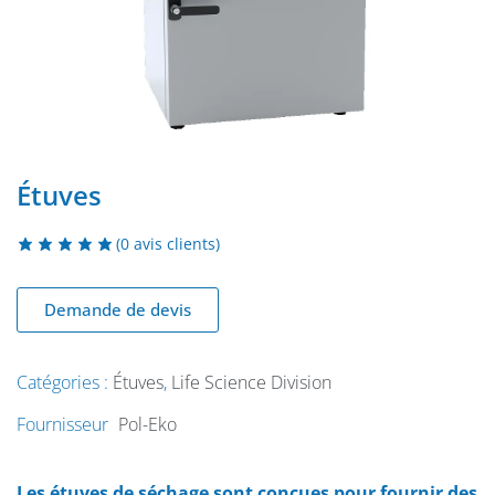
Étuves
(
0
avis clients)
Demande de devis
Catégories :
Étuves
,
Life Science Division
Fournisseur
Pol-Eko
Les étuves de séchage sont conçues pour fournir des