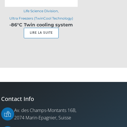
Life Science Division
Ultra Freezers (TwinCool Technology)
-86°C Twin cooling system
LIRE LA SUITE
Contact Info
Av. des Champs-Montants 16B,
2074 Marin-Epagnier, Suisse