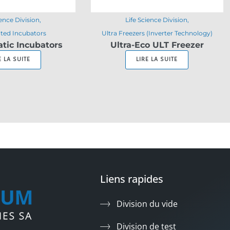
ience Division
Life Science Division
ated Incubators
Ultra Freezers (Inverter Technology)
tic Incubators
Ultra-Eco ULT Freezer
E LA SUITE
LIRE LA SUITE
Liens rapides
Division du vide
Division de test