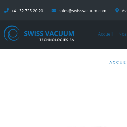
+41 32 725 20 20
sales@swissvacuum.com
Av
Accueil
Nos
ACCUE