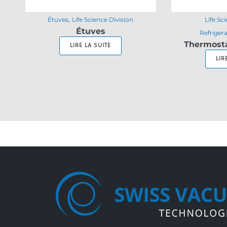
Étuves
Life Science Division
Life Sc
Étuves
Refriger
Thermosta
LIRE LA SUITE
LIR