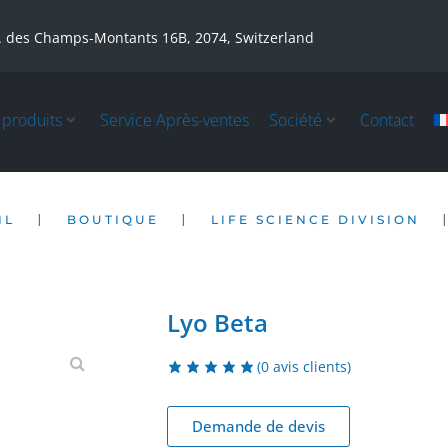
. des Champs-Montants 16B, 2074, Switzerland
 produits
Service Après-ventes
Société
Contact
|
|
IL
BOUTIQUE
LIFE SCIENCE DIVISION
Lyo Beta
(
0
avis clients)
Demande de devis