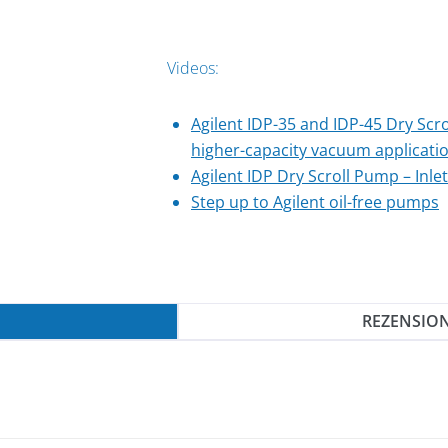
Videos:
Agilent IDP-35 and IDP-45 Dry Scr
higher-capacity vacuum applicati
Agilent IDP Dry Scroll Pump – Inlet
Step up to Agilent oil-free pumps
REZENSION