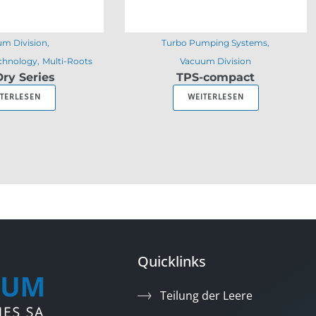
m Division
Turbo Pumping Systems
chnology
Multi-Roots
Vacuum Division
ry Series
TPS-compact
ITERLESEN
WEITERLESEN
Quicklinks
Teilung der Leere