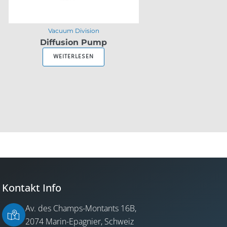
Vacuum Division
Diffusion Pump
WEITERLESEN
Kontakt Info
Av. des Champs-Montants 16B,
2074 Marin-Epagnier, Schweiz