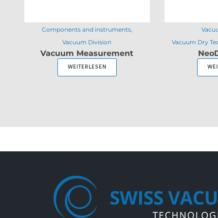
Components and instruments
Vacuu
Vacuum Division
Vacuum Dry Te
Vacuum Measurement
NeoD
WEITERLESEN
WE