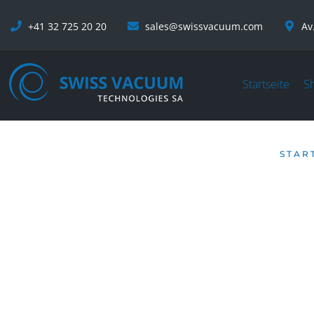
+41 32 725 20 20
sales@swissvacuum.com
Av
Startseite
S
STAR