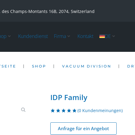
. des Champs-Montants 16B, 2074, Switzerland
hop
Kundendienst
Firma
Kontakt
DE
|
|
|
TSEITE
SHOP
VACUUM DIVISION
DR
IDP Family
(
0
Kundenmeinungen)
Anfrage für ein Angebot