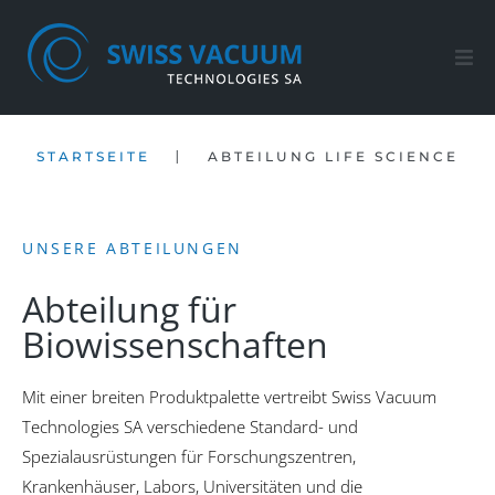
Startseite
|
STARTSEITE
ABTEILUNG LIFE SCIENCE
Shop
Kundendienst
UNSERE ABTEILUNGEN
Firma
Abteilung für
Biowissenschaften
Kontakt
Mit einer breiten Produktpalette vertreibt Swiss Vacuum
DE
Technologies SA verschiedene Standard- und
Spezialausrüstungen für Forschungszentren,
Krankenhäuser, Labors, Universitäten und die