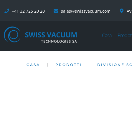
+41 32 725 20 20
sales@swissvacuum.com
Av
Casa
Prodot
|
|
CASA
PRODOTTI
DIVISIONE S