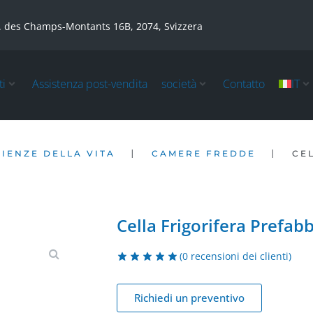
. des Champs-Montants 16B, 2074, Svizzera
ti
Assistenza post-vendita
società
Contatto
IT
|
|
CIENZE DELLA VITA
CAMERE FREDDE
CE
Cella Frigorifera Prefab
(
0
recensioni dei clienti)
Richiedi un preventivo