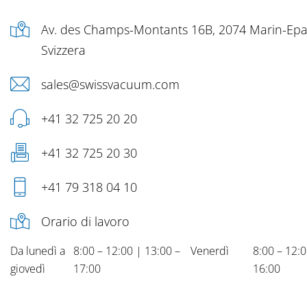
Av. des Champs-Montants 16B, 2074 Marin-Epa
Svizzera
sales@swissvacuum.com
+41 32 725 20 20
+41 32 725 20 30
+41 79 318 04 10
Orario di lavoro
Da lunedì a
8:00 – 12:00 | 13:00 –
Venerdì
8:00 – 12:0
giovedì
17:00
16:00