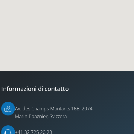
Informazioni di contatto
Av. des Champs-Montants 16B, 2074
Marin-Epagnier, Svizzera
+41 32 725 20 20