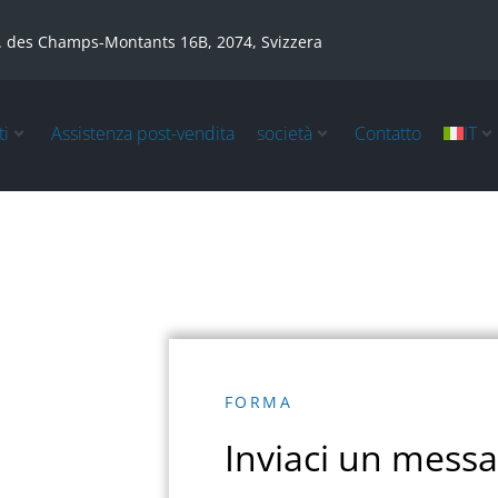
. des Champs-Montants 16B, 2074, Svizzera
ti
Assistenza post-vendita
società
Contatto
IT
FORMA
Inviaci un messa