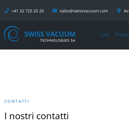
+41 32 725 20 20
sales@swissvacuum.com
Av
Casa
Prodot
CONTATTI
I nostri contatti