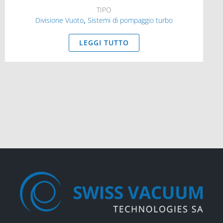
TIPO
,
Divisione Vuoto
Sistemi di pompaggio turbo
LEGGI TUTTO