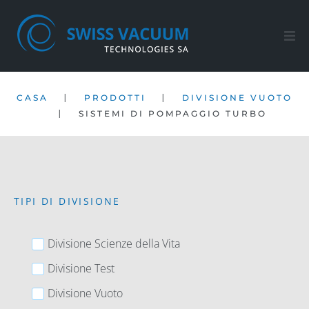
Casa
|
|
CASA
PRODOTTI
DIVISIONE VUOTO
Prodotti
|
SISTEMI DI POMPAGGIO TURBO
Assistenza post-vendita
società
TIPI DI DIVISIONE
Contatto
Divisione Scienze della Vita
IT
Divisione Test
Divisione Vuoto