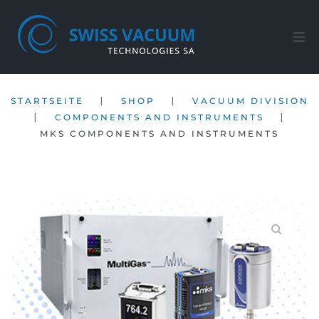
Startseite
|
|
STARTSEITE
SHOP
VACUUM DIVISION
Shop
|
|
COMPONENTS AND INSTRUMENTS
MKS COMPONENTS AND INSTRUMENTS
Kundendienst
Firma
Kontakt
DE