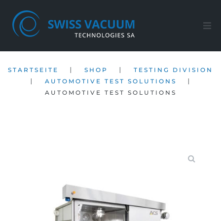
Startseite
|
|
STARTSEITE
SHOP
TESTING DIVISION
Shop
|
|
AUTOMOTIVE TEST SOLUTIONS
AUTOMOTIVE TEST SOLUTIONS
Kundendienst
Firma
Kontakt
DE