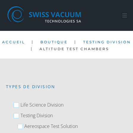
Accueil
|
|
ACCUEIL
BOUTIQUE
TESTING DIVISION
Nos produits
|
ALTITUDE TEST CHAMBERS
Service Après-ventes
Société
TYPES DE DIVISION
Contact
Life Science Division
FR
Testing Division
Aereospace Test Solution