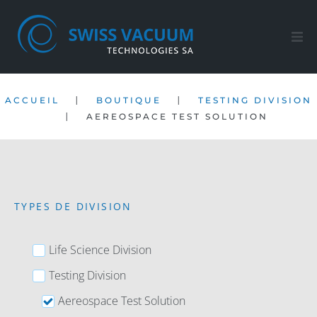
Accueil
|
|
ACCUEIL
BOUTIQUE
TESTING DIVISION
Nos produits
|
AEREOSPACE TEST SOLUTION
Service Après-ventes
Société
TYPES DE DIVISION
Contact
Life Science Division
FR
Testing Division
Aereospace Test Solution