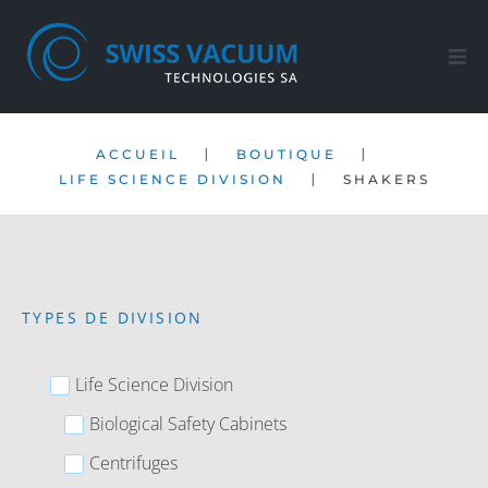
Accueil
|
|
ACCUEIL
BOUTIQUE
Nos produits
|
LIFE SCIENCE DIVISION
SHAKERS
Service Après-ventes
Société
TYPES DE DIVISION
Contact
Life Science Division
FR
Biological Safety Cabinets
Centrifuges