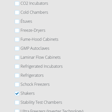
CO2 Incubators
Cold Chambers
Étuves
Freeze-Dryers
Fume-Hood Cabinets
GMP Autoclaves
Laminar Flow Cabinets
Refrigerated Incubators
Refrigerators
Schock Freezers
Shakers
Stability Test Chambers
Ultra Freezers (Inverter Technology)